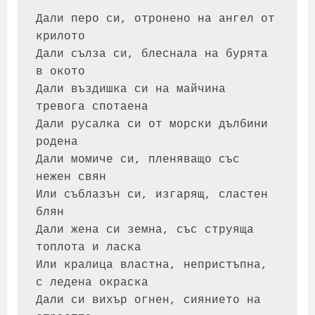
Дали перо си, отронено на ангел от 
крилото

Дали сълза си, блеснала на бурята 
в окото

Дали въздишка си на майчина 
тревога спотаена

Дали русалка си от морски дълбини 
родена

Дали момиче си, пленяващо със 
нежен свян

Или съблазън си, изгарящ, сластен 
блян

Дали жена си земна, със струяща 
топлота и ласка

Или кралица властна, непристъпна, 
с ледена окраска

Дали си вихър огнен, сиянието на 