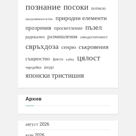
познание
посоки
потекло
природни елементи
предизвикателство
пъзел
прозрения
просветление
размишления
радикално
самодостатъчност
свръхдоза
съкровения
сенрю
цялост
същностно
фиеста
хайку
шодо
чародейки
японски тристишия
Архив
август 2026
юли 2026