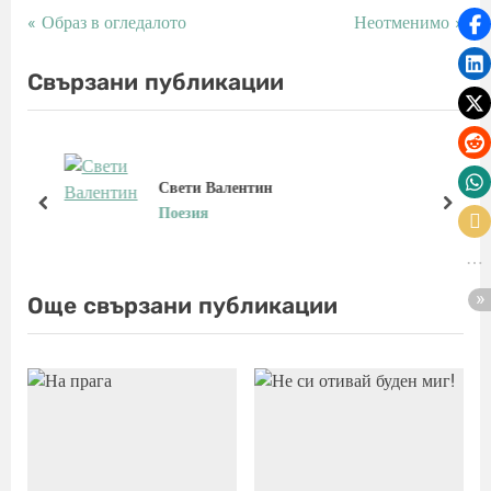
P
N
Образ в огледалото
Неотменимо
Навигация
r
e
e
x
Свързани публикации
v
t
i
P
o
o
u
s
Свети Валентин
s
t
prev
next
Поезия
P
:
o
s
Още свързани публикации
t
: