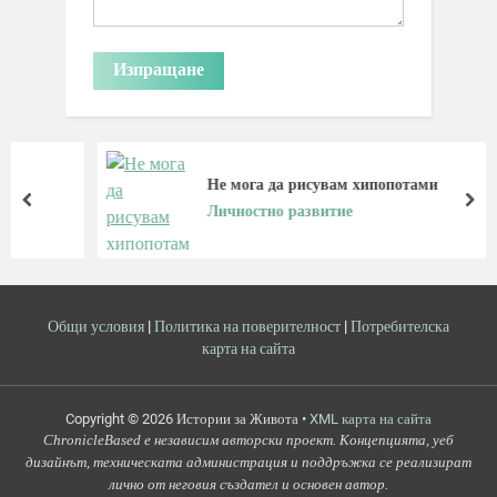
Не мога да рисувам хипопотами
prev
nex
Личностно развитие
Общи условия
|
Политика на поверителност
|
Потребителска
карта на сайта
Copyright © 2026 Истории за Живота •
XML карта на сайта
ChronicleBased е независим авторски проект. Концепцията, уеб
дизайнът, техническата администрация и поддръжка се реализират
лично от неговия създател и основен автор.