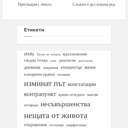
Преглъщам с лекота
Сложно е да сложиш ред
Етикети
вдъхновения
sticky
Пътят на четката
гледна точка
диагнози
дзен
диагонали
жени
дневник
епицентър
ежедневия
извървени крачки
изгнание
изминат път
констатации
контрапункт
магия
криво огледало
несъвършенства
метафори
нещата от живота
откровения
отстояния
пацифистично