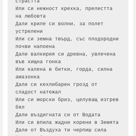
страстта

Или си нежност крехка, прелестта 
на любовта

Дали криле си волни, за полет 
устрелени

Или си земна твърд, със плодородни 
почви напоена

Дали валкирия си древна, увлечена 
във хищна гонка

Или калена в битки, горда, силна 
амазонка

Дали си кехлибарен грозд от 
сладост натежал

Или си морски бриз, целуващ изгрев 
бял

Дали въздигната си от Водата

Или си впила жадни корени в Земята

Дали от Въздуха ти черпиш сила
