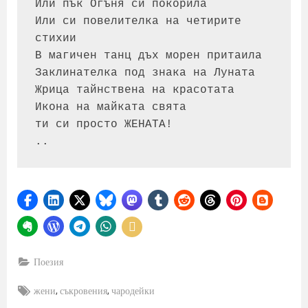
Или пък Огъня си покорила

Или си повелителка на четирите 
стихии

В магичен танц дъх морен притаила

Заклинателка под знака на Луната

Жрица тайнствена на красотата

Икона на майката свята

ти си просто ЖЕНАТА!

..
Поезия
Tags:
,
,
жени
съкровения
чародейки