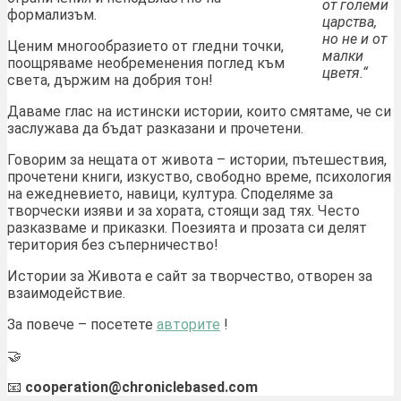
от големи
формализъм.
царства,
но не и от
Ценим многообразието от гледни точки,
малки
поощряваме необременения поглед към
цветя.“
света, държим на добрия тон!
Даваме глас на истински истории, които смятаме, че си
заслужава да бъдат разказани и прочетени.
Говорим за нещата от живота – истории, пътешествия,
прочетени книги, изкуство, свободно време, психология
на ежедневието, навици, култура. Споделяме за
творчески изяви и за хората, стоящи зад тях. Често
разказваме и приказки. Поезията и прозата си делят
територия без съперничество!
Истории за Живота е сайт за творчество, отворен за
взаимодействие.
За повече – посетете
авторите
!
🤝
📧
cooperation@chroniclebased.com