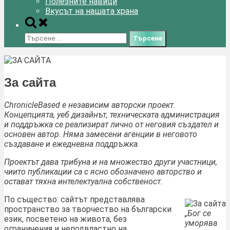
Полезните навици
Вкусът на нашата храна
Toggle
search
Търсене
form
за:
За сайта
ChronicleBased е независим авторски проект.
Концепцията, уеб дизайнът, техническата администрация
и поддръжка се реализират лично от неговия създател и
основен автор.
Няма замесени агенции в неговото
създаване и ежедневна поддръжка.
Проектът дава трибуна и на множество други участници,
чиито публикации са с ясно обозначено авторство и
остават тяхна интелектуална собственост.
По същество: сайтът представлява
пространство за творчество на български
„Бог се
език, посветено на живота, без
уморява
ограничения и неподвластно на