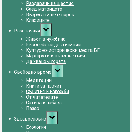
Раздавачи на щастие
След матрицата
Възрастта не е порок
Класиците
Toggle
Разстояния
sub-
menu
Живот в чужбина
Европейски дестинации
Културно-исторически места БГ
Маршрути и пътешествия
Да хванем гората
Toggle
Свободно време
sub-
menu
Медитации
Книги за прочит
Събития и изложби
От читателите
Сатира и забава
Пазар
Toggle
Здравословно
sub-
menu
Екология