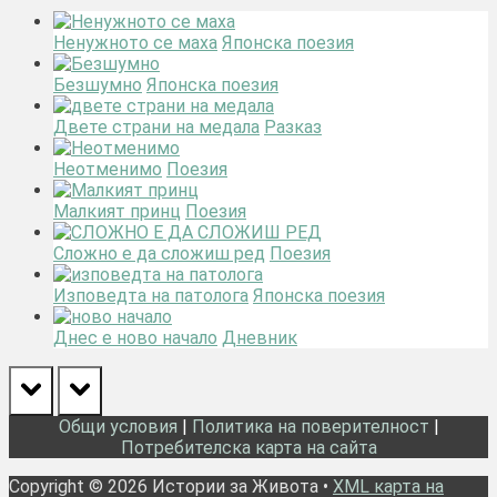
Ненужното се маха
Японска поезия
Безшумно
Японска поезия
Двете страни на медала
Разказ
Неотменимо
Поезия
Малкият принц
Поезия
Сложно е да сложиш ред
Поезия
Изповедта на патолога
Японска поезия
Днес е ново начало
Дневник
prev
next
Общи условия
|
Политика на поверителност
|
Потребителска карта на сайта
Copyright © 2026 Истории за Живота •
XML карта на