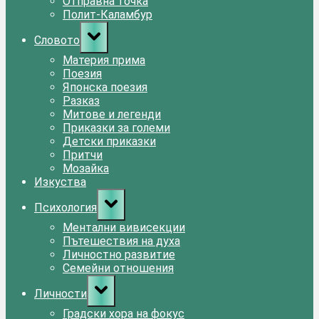
Отправна точка
Полит-Каламбур
Toggle
Словото
sub-
menu
Материя прима
Поезия
Японска поезия
Разказ
Митове и легенди
Приказки за големи
Детски приказки
Притчи
Мозайка
Изкуства
Toggle
Психология
sub-
menu
Ментални вивисекции
Пътешествия на духа
Личностно развитие
Семейни отношения
Toggle
Личности
sub-
menu
Градски хора на фокус