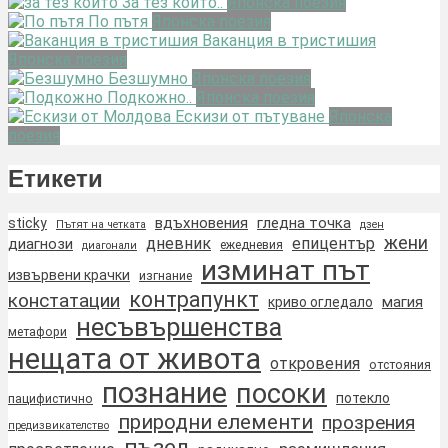
За тез които..
Японска поезия
По пътя
Японска поезия
Ваканция в тристишия
Японска поезия
Безшумно
Японска поезия
Подкожно..
Японска поезия
Ескизи от пътуване
Японска
поезия
Етикети
вдъхновения
гледна точка
sticky
Пътят на четката
дзен
жени
дневник
епицентър
диагнози
ежедневия
диагонали
изминат път
извървени крачки
изгнание
контрапункт
констатации
магия
криво огледало
несъвършенства
метафори
нещата от живота
откровения
отстояния
познание
посоки
потекло
пацифистично
природни елементи
прозрения
предизвикателство
пъзел