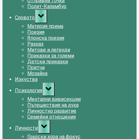
Отправна точка
Полит-Каламбур
Toggle
Словото
sub-
menu
Материя прима
Поезия
Японска поезия
Разказ
Митове и легенди
Приказки за големи
Детски приказки
Притчи
Мозайка
Изкуства
Toggle
Психология
sub-
menu
Ментални вивисекции
Пътешествия на духа
Личностно развитие
Семейни отношения
Toggle
Личности
sub-
menu
Градски хора на фокус