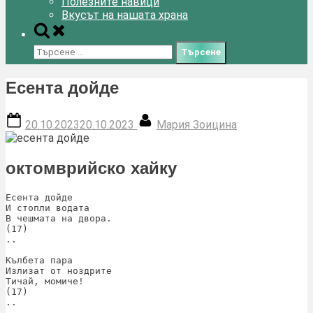
Полезните навици
Вкусът на нашата храна
Toggle
search
Търсене
form
за:
Есента дойде
Posted
By
20.10.2023
20.10.2023
Мария Зоицина
on
октомврийско хайку
Есента дойде

И стопли водата 

В чешмата на двора.

(17)

..

Кълбета пара

Излизат от ноздрите

Тичай, момиче!

(17)

..
