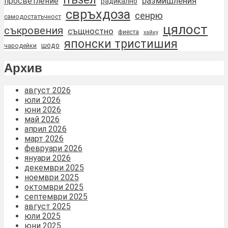
размишления
просветление
радикално
свръхдоза
сенрю
самодостатъчност
цялост
съкровения
същностно
фиеста
хайку
японски тристишия
шодо
чародейки
Архив
август 2026
юли 2026
юни 2026
май 2026
април 2026
март 2026
февруари 2026
януари 2026
декември 2025
ноември 2025
октомври 2025
септември 2025
август 2025
юли 2025
юни 2025