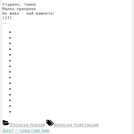
Студено, тъмно

Малко припряно 

Но живо - най-важното!

(17)

..
Tags:
Японска поезия
японски тристишия
Навигация
Previous
Адът – това сме ние