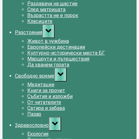
Раздавачи на щастие
След матрицата
Възрастта не е порок
Класиците
Toggle
Разстояния
sub-
menu
Живот в чужбина
Европейски дестинации
Културно-исторически места БГ
Маршрути и пътешествия
Да хванем гората
Toggle
Свободно време
sub-
menu
Медитации
Книги за прочит
Събития и изложби
От читателите
Сатира и забава
Пазар
Toggle
Здравословно
sub-
menu
Екология