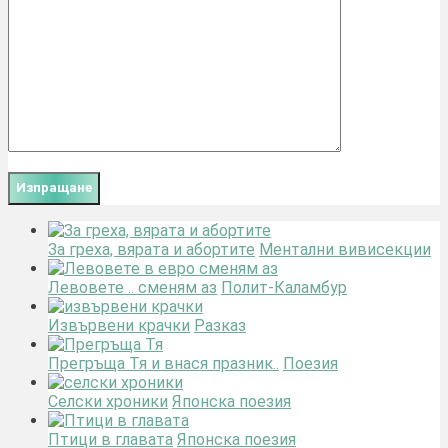
За греха, вярата и абортите
Ментални вивисекции
Левовете .. сменям аз
Полит-Каламбур
Извървени крачки
Разказ
Прегръща Тя и внася празник..
Поезия
Селски хроники
Японска поезия
Птици в главата
Японска поезия