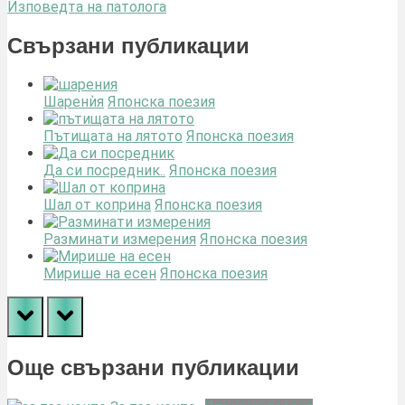
Post:
Next
Изповедта на патолога
Post:
Свързани публикации
Шаренѝя
Японска поезия
Пътищата на лятото
Японска поезия
Да си посредник..
Японска поезия
Шал от коприна
Японска поезия
Разминати измерения
Японска поезия
Мирише на есен
Японска поезия
prev
next
Още свързани публикации