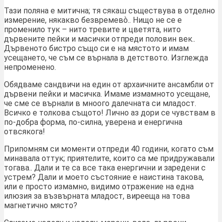
Тази поляна е митична; тя сякаш съществува в отделно
измерение, някакво безвремево̀.. Нищо не се е
променило тук – нито тревите и цветята, нито
дървените пейки и масички отпреди половин век..
Дървеното бистро също си е на мястото и имам
усещането, че съм се върнала в детството. Изглежда
непроменено.
Обядваме сандвичи на един от архаичните ансамбли от
дървени пейки и масичка. Имаме измамното усещане,
че сме се върнали в мноого далечната си младост.
Всичко е толкова същото! Лично аз дори се чувствам в
по-добра форма, по-силна, уверена и енергична
отвсякога!
Припомням си моменти отпреди 40 години, когато съм
минавала оттук; приятелите, които са ме придружавали
тогава.. Дали и те са все така енергични и заредени с
устрем? Дали и моето състояние е наистина такова,
или е просто измамно, видимо отражение на една
илюзия за възвърната младост, вирееща на това
магнетично място?