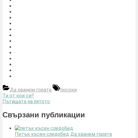
Tags:
Да хванем гората
посоки
Навигация
Previous
Ти от кои си?
Post:
Next
Пътищата на лятото
Post:
Свързани публикации
Петък късен следобед
Да хванем гората