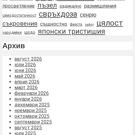
пъзел
размишления
просветление
радикално
свръхдоза
сенрю
самодостатъчност
цялост
съкровения
същностно
фиеста
хайку
японски тристишия
шодо
чародейки
Архив
август 2026
юли 2026
юни 2026
май 2026
април 2026
март 2026
февруари 2026
януари 2026
декември 2025
ноември 2025
октомври 2025
септември 2025
август 2025
юли 2025