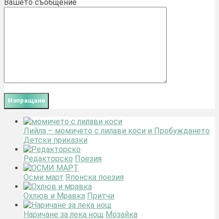
Вашето съобщение
Лийла – момичето с лилави коси и Пробуждането
Детски приказки
Редакторско
Поезия
Осми март
Японска поезия
Охлюв и Мравка
Притчи
Наричане за лека нощ
Мозайка