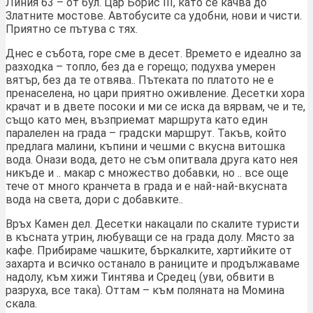
Линия 63 – от бул. Цар Борис III, като се качва до
Златните мостове. Автобусите са удобни, нови и чисти.
Приятно се пътува с тях.
Днес е събота, горе сме в десет. Времето е идеално за
разходка – топло, без да е горещо; подухва умерен
вятър, без да те отвява.. Пътеката по платото не е
пренаселена, но цари приятно оживление. Десетки хора
крачат и в двете посоки и ми се иска да вярвам, че и те,
също като мен, възприемат маршрута като един
паралелен на града – градски маршрут. Такъв, който
предлага малини, къпини и чешми с вкусна витошка
вода. Онази вода, дето не съм опитвала друга като нея
никъде и .. макар с множество добавки, но .. все още
тече от много кранчета в града и е най-най-вкусната
вода на света, дори с добавките..
Връх Камен дел. Десетки накацали по скалите туристи
в късната утрин, любуващи се на града долу. Място за
кафе. Прибираме чашките, бъркалките, хартийките от
захарта и всичко останало в раниците и продължаваме
надолу, към хижи Тинтява и Средец (уви, обвити в
разруха, все така). Оттам – към поляната на Момина
скала.