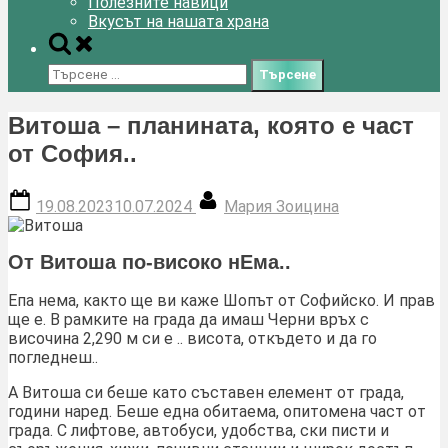
Полезните навици
Вкусът на нашата храна
Toggle
search
Търсене
form
за:
Витоша – планината, която е част
от София..
Posted
By
19.08.2023
10.07.2024
Мария Зоицина
on
От Витоша по-високо нЕма..
Епа нема, както ще ви каже Шопът от Софийско. И прав
ще е. В рамките на града да имаш Черни връх с
височина 2,290 м си е .. висота, откъдето и да го
погледнеш..
А Витоша си беше като съставен елемент от града,
години наред. Беше една обитаема, опитомена част от
града. С лифтове, автобуси, удобства, ски писти и