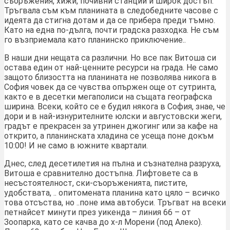
съоръжения, хижи, почивни станции и широк достъп.
Тръгвала съм към планината в следобедните часове с
идеята да стигна дотам и да се прибера преди тъмно.
Като на една по-дълга, почти градска разходка. Не съм
го възприемала като планинско приключение..
В наши дни нещата са различни. Но все пак Витоша си
остава един от най-ценните ресурси на града. Не само
защото близостта на планината не позволява никога в
София човек да се чувства опържен още от сутринта,
както е в десетки мегаполиси на същата географска
ширина. Всеки, който се е будил някога в София, знае, че
дори и в най-изнурителните юлски и августовски жеги,
градът е прекрасен за утринен джогинг или за кафе на
открито, а планинската хладина се усеща поне докъм
10:00! И не само в южните квартали.
Днес, след десетилетия на пълна и съзнателна разруха,
Витоша е сравнително достъпна. Лифтовете са в
несъстоятелност, ски-съоръженията, пистите,
удобствата, .. опитомената планина като цяло – всичко
това отсъства, но ..поне има автобуси. Тръгват на всеки
петнайсет минути през уикенда – линия 66 – от
Зоопарка, като се качва до х-л Морени (под Алеко).