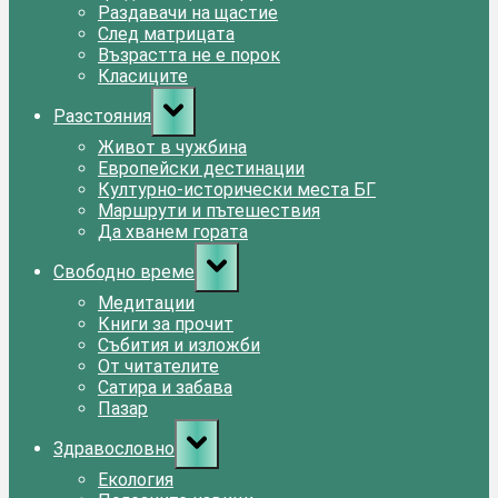
Раздавачи на щастие
След матрицата
Възрастта не е порок
Класиците
Toggle
Разстояния
sub-
menu
Живот в чужбина
Европейски дестинации
Културно-исторически места БГ
Маршрути и пътешествия
Да хванем гората
Toggle
Свободно време
sub-
menu
Медитации
Книги за прочит
Събития и изложби
От читателите
Сатира и забава
Пазар
Toggle
Здравословно
sub-
menu
Екология