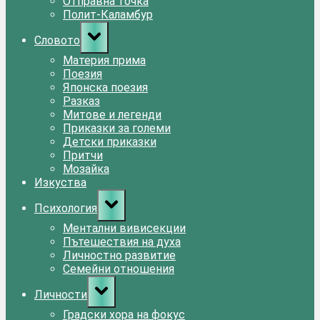
Отправна точка
Полит-Каламбур
Toggle
Словото
sub-
menu
Материя прима
Поезия
Японска поезия
Разказ
Митове и легенди
Приказки за големи
Детски приказки
Притчи
Мозайка
Изкуства
Toggle
Психология
sub-
menu
Ментални вивисекции
Пътешествия на духа
Личностно развитие
Семейни отношения
Toggle
Личности
sub-
menu
Градски хора на фокус