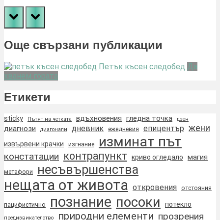
prev
next
Още свързани публикации
Петък късен следобед
Да
хванем гората
Етикети
вдъхновения
гледна точка
sticky
Пътят на четката
дзен
жени
дневник
епицентър
диагнози
ежедневия
диагонали
изминат път
извървени крачки
изгнание
контрапункт
констатации
магия
криво огледало
несъвършенства
метафори
нещата от живота
откровения
отстояния
познание
посоки
потекло
пацифистично
природни елементи
прозрения
предизвикателство