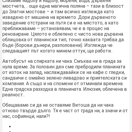
Слизаме надолу и надолу, морени, вода, дървени
мостчета, .. още една магична поляна – тази в близост
до Златни мостове – и там всичко изглежда като
извадено от машина на времето. Дори дървеното
заведение отстрани на пътя си е на мястото, а като
приближаваме – установявам, че е в процес на
реновиране. Цялото е облепено с чисто нова дървена
облицовка от планински тип, точно каквата трябва да
бъде (борови дънери, разполовени). Изглежда че
следващият път когато минем оттук, ще работи..
Автобусът на спирката ни чака. Смъква ни в града за
нула време. За половин ден сме пребродили планината
от изток на запад, наслаждавайки се на кафе с гледки,
сандвичи с омайно зелено-ливадово и приятелската си
компания. А също и на спомени от отминали времена.
Една градска разходка в планината. Илюзия, облечена в
реалност..
Обещаваме си да не оставяме Витоша да ни чака
отново твърде дълго. Тя е част от града ни, а значи и от
нас, софиянци, нали?!